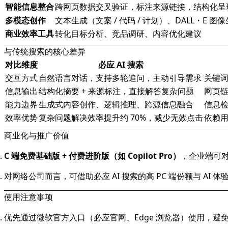
智能信息整合
跨网页数据交叉验证，标注来源链接，结构化呈
多模态创作
文本生成（文案 / 代码 / 计划）、DALL・E 图
商业效率工具
转化目标分析、竞品调研、内容优化建议
与传统搜索的核心差异
对比维度
必应 AI 搜索
交互方式
自然语言对话，支持多轮追问，主动引导需求
关键
信息输出
结构化摘要 + 来源标注，直接解答复杂问题
网页
能力边界
生成式内容创作、逻辑推理、跨源信息融合
信息
效率优势
复杂问题解决效率提升约 70%，减少无效点击
依赖
商业化与推广价值
C 端免费基础版 + 付费进阶版（如 Copilot Pro）
，企业端可对接
对网络公司而言，可借助必应 AI 搜索的高 PC 端份额与 AI 
使用注意事项
优先通过微软官方入口（必应官网、Edge 浏览器）使用，避