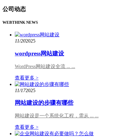
公司动态
WEBTHINK
NEWS
11/20
2025
wordpress网站建设
WordPress网站建设全流 ... ...
查看更多 >
11/17
2025
网站建设的步骤有哪些
网站建设是一个系统化工程，需从 ... ...
查看更多 >