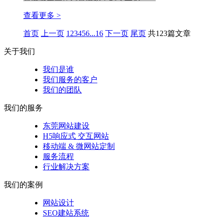
查看更多 >
首页
上一页
1
2
3
4
5
6
...
16
下一页
尾页
共123篇文章
关于我们
我们是谁
我们服务的客户
我们的团队
我们的服务
东莞网站建设
H5响应式 交互网站
移动端 & 微网站定制
服务流程
行业解决方案
我们的案例
网站设计
SEO建站系统