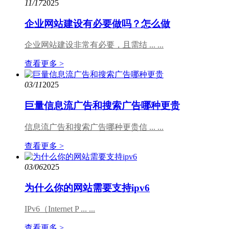
11/17
2025
企业网站建设有必要做吗？怎么做
企业网站建设非常有必要，且需结 ... ...
查看更多 >
03/11
2025
巨量信息流广告和搜索广告哪种更贵
信息流广告和搜索广告哪种更贵信 ... ...
查看更多 >
03/06
2025
为什么你的网站需要支持ipv6
IPv6（Internet P ... ...
查看更多 >